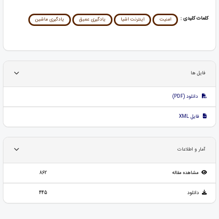
کلمات کلیدی :
امنیت
اینترنت اشیا
یادگیری عمیق
یادگیری ماشین
فایل ها
دانلود (PDF)
فایل XML
آمار و اطلاعات
مشاهده مقاله
862
دانلود
445