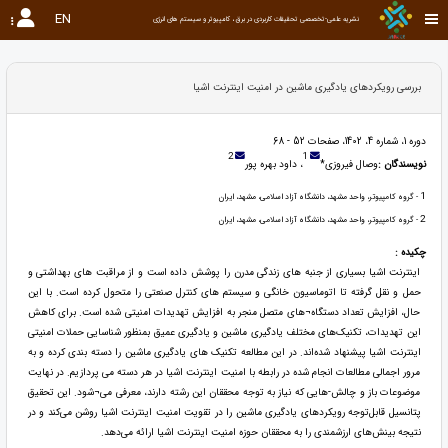
EN
نشریه علمی-تخصصی تحقیقات کاربردی در برق ، کامپیوتر و سیستم های انرژی
بررسی رویکردهای یادگیری ماشین در امنیت اینترنت اشیا
دوره 1، شماره 4، 1402، صفحات 52 - 68
2
1
نویسندگان :
وصال فیروزی*
، داود بهره پور
1
- گروه کامپیوتر، واحد مشهد، دانشگاه آزاد اسلامی، مشهد، ایران
2
- گروه کامپیوتر، واحد مشهد، دانشگاه آزاد اسلامی، مشهد، ایران
چکیده :
اینترنت اشیا بسیاری از جنبه های زندگی مدرن را پوشش داده است و از مراقبت های بهداشتی و
حمل و نقل گرفته تا اتوماسیون خانگی و سیستم های کنترل صنعتی را متحول کرده است. با این
حال، افزایش تعداد دستگاه¬های متصل منجر به افزایش تهدیدات امنیتی شده است. برای کاهش
این تهدیدات، تکنیک‌های مختلف یادگیری ماشین و یادگیری عمیق بمنظور شناسایی حملات امنیتی
اینترنت اشیا پیشنهاد شده‌اند. در این مطالعه تکنیک های یادگیری ماشین را دسته بندی کرده و به
مرور اجمالی مطالعات انجام شده در رابطه با امنیت اینترنت اشیا در هر دسته می پردازیم. در نهایت
موضوعات باز و چالش-هایی که نیاز به توجه محققان این رشته دارند، معرفی می¬شود. این تحقیق
پتانسیل قابل‌توجه رویکردهای یادگیری ماشین را در تقویت امنیت اینترنت اشیا روشن می‌کند و در
نتیجه بینش‌های ارزشمندی را به محققان حوزه امنیت اینترنت اشیا ارائه می‌دهد.