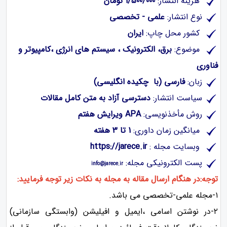
هزینه انتشار:
1/500/000 تومان
نوع انتشار:
علمی - تخصصی
کشور محل چاپ:
ایران
موضوع:
برق، الکترونیک ، سیستم های انرژی ،کامپیوتر و
فناوری
زبان:
فارسی (با چکیده انگلیسی)
سیاست انتشار:
دسترسی آزاد به متن کامل مقالات
روش مأخذنویسی:
APA
ویرایش هفتم
میانگین زمان داوری:
1 تا 3 هفته
وبسایت مجله :
https://jarece.ir
پست الکترونیکی مجله:
info@jarece.ir
توجه:در هنگام ارسال مقاله به مجله به نکات زیر توجه فرمایید:
۱-مجله علمی-تخصصی می باشد.
۲-در نوشتن اسامی ،ایمیل و افیلیشن (وابستگی سازمانی)