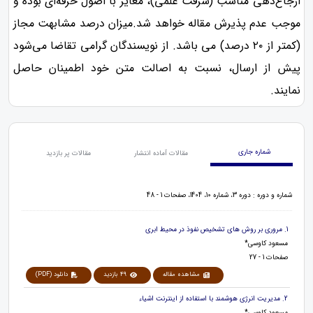
ارجاع‌دهی مناسب (سرقت علمی)، مغایر با اصول حرفه‌ای بوده و
موجب عدم پذیرش مقاله خواهد شد.میزان درصد مشابهت مجاز
(کمتر از ۲۰ درصد) می باشد. از نویسندگان گرامی تقاضا می‌شود
پیش از ارسال، نسبت به اصالت متن خود اطمینان حاصل
نمایند.
شماره جاری
مقالات آماده انتشار
مقالات پر بازدید
شماره و دوره : دوره 3، شماره 10، 1404، صفحات 1 - 48
1. مروری بر روش های تشخیص نفوذ در محیط ابری
مسعود کاوسی*
صفحات 1 - 27
مشاهده مقاله
49 بازدید
دانلود (PDF)
2. مدیریت انرژی هوشمند با استفاده از اینترنت اشیاء
مسعود کاوسی*