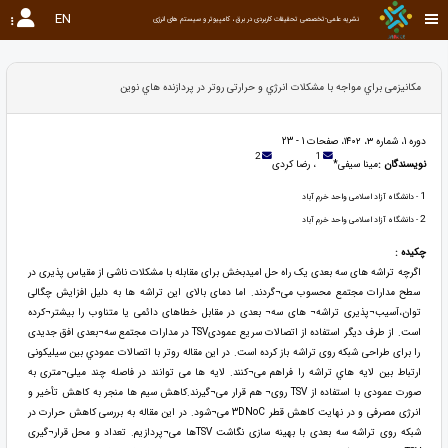
EN
نشریه علمی-تخصصی تحقیقات کاربردی در برق ، کامپیوتر و سیستم های انرژی
مکانیزمی براي مواجه با مشکلات انرژي و حرارتی روتر در پردازنده هاي نوین
دوره 1، شماره ۳، ۱۴۰۲، صفحات 1 - 23
2
1
نویسندگان :
مینا سیفی*
، رضا کردی
1
- دانشگاه آزاد اسلامی واحد خرم آباد
2
- دانشگاه آزاد اسلامی واحد خرم آباد
چکیده :
اگرچه تراشه های سه بعدی یک راه حل امیدبخش برای مقابله با مشکلات ناشی از مقیاس پذیری در
سطح مدارات مجتمع محسوب می¬گردند. اما دمای بالای این تراشه ها به دلیل افزایش چگالی
توان،آسیب¬پذیری تراشه¬ های سه¬ بعدی در مقابل خطاهای دائمی یا متناوب را بیشتر¬کرده
است. از طرف دیگر استفاده از اتصالات سریع عمودیTSV در مدارات مجتمع سه¬بعدی افق جدیدی
را برای طراحی شبکه روی تراشه باز کرده است. در این مقاله روتر با اتصالات عمودي بین سیلیکونی
ارتباط بین لایه هاي تراشه را فراهم می¬کنند. لایه ها می توانند در فاصله چند میلی¬متری به
صورت عمودی با استفاده از TSV روی¬ هم قرار می¬گیرند.کاهش سیم ها منجر به کاهش تأخیر و
انرژی مصرفی و در نهایت کاهش قطر 3DNoC می¬شود. در این مقاله به بررسی کاهش حرارت در
شبکه روی تراشه سه بعدی با بهینه سازی نگاشت TSVها می¬پردازیم. تعداد و محل قرار¬گیری