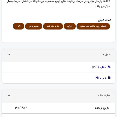
TSVها پارامتر مؤثری در حرارت پردازنده¬های نوین محسوب می¬شودکه در کاهش حرارت بسیار
مؤثر می¬باشد.
کلمات کلیدی :
شبکه روی تراشه سه بعدی
انرژی
مدیریت دما
مسیریابی
TSV
فایل ها
دانلود (PDF)
فایل XML
سابقه مقاله
تاریخ دریافت
1402/09/22