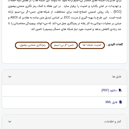
برای مدیریت شبکه¬های حسگر بی¬سیم ارائه شود که بتواند این شبکه ها را در مقابل کلیه حملات
و تهدیدات در امان بگذارد و امنیت را برقرار سازد . در این مقاله با کمک رمز نگاری منحنی بیضوی
(ECC) ، یک روش امنیتی اصلاح¬شده برای محافظت از شبکه-های حس¬گر بی¬سیم ارائه
شده¬است. این طرح با بهره¬گیری از مزیت ECC، بر اساس تبدیل متن ساده به مقادیر کد ASCII و
مبتنی بر عملیات دوتایی به کار رفته در رمزنگاری عمل می¬کند که می¬تواند پیچیدگی محاسباتی را تا
حد زیادی کاهش بدهد و امنیت مورد نیاز شبکه های حسگر بیسیم را تامین کند
کلمات کلیدی :
امنیت شبکه¬ها
حس¬گر بی¬سیم
رمزنگاری منحنی بیضوی.
فایل ها
دانلود (PDF)
فایل XML
آمار و اطلاعات