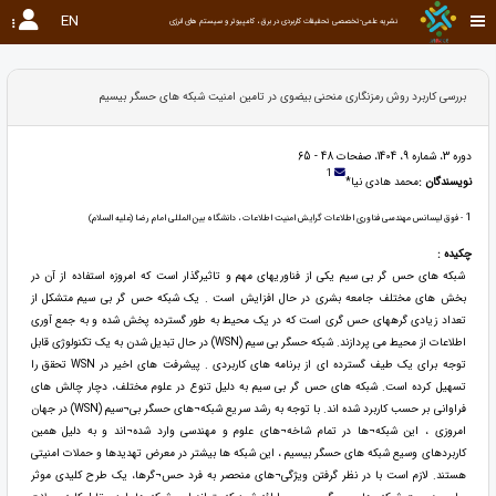
EN
نشریه علمی-تخصصی تحقیقات کاربردی در برق ، کامپیوتر و سیستم های انرژی
بررسی کاربرد روش رمزنگاری منحنی بیضوی در تامین امنیت شبکه های حسگر بیسیم
دوره 3، شماره 9، 1404، صفحات 48 - 65
1
نویسندگان :
محمد هادی نیا*
1
- فوق لیسانس مهندسی فناوری اطلاعات گرایش امنیت اطلاعات ، دانشگاه بین المللی امام رضا (علیه السلام)
چکیده :
شبکه های حس گر بی سیم یکی از فناوریهای مهم و تاثیرگذار است که امروزه استفاده از آن در
بخش های مختلف جامعه بشری در حال افزایش است . یک شبکه حس گر بی سیم متشکل از
تعداد زیادی گرههای حس گری است که در یک محیط به طور گسترده پخش شده و به جمع آوری
اطلاعات از محیط می پردازند. شبکه حسگر بی سیم (WSN) در حال تبدیل شدن به یک تکنولوژی قابل
توجه برای یک طیف گسترده ای از برنامه های کاربردی . پیشرفت های اخیر در WSN تحقق را
تسهیل کرده است. شبکه های حس گر بی سیم به دلیل تنوع در علوم مختلف، دچار چالش های
فراوانی بر حسب کاربرد شده اند. با توجه به رشد سریع شبکه¬های حسگر بی¬سیم (WSN) در جهان
امروزی ، این شبکه¬ها در تمام شاخه¬های علوم و مهندسی وارد شده¬اند و به دلیل همین
کاربردهای وسیع شبکه های حسگر بیسیم ، این شبکه ها بیشتر در معرض تهدیدها و حملات امنیتی
هستند. لازم است با در نظر گرفتن ویژگی¬های منحصر به فرد حس¬گرها، یک طرح کلیدی موثر