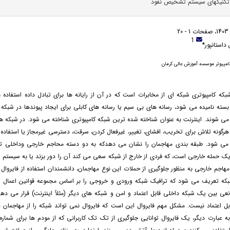
 تکنیکهای سیستم تشخیص نفوذ
1
 داستانپور*
پیوتر موسسه آموزش عالی کرمان
بکه کامپیوتری شبکه ای از مخابرات است که در آن از رایانه ها برای تبادل داده استفاد
بسته نامیده می شود، رسانه های بی سیم یا رسانه های کابلی برای ایجاد پیوندها در شبکه 
 می شوند. اینترنت به عنوان شناخته شده ترین شبکه کامپیوتری شناخته می شود. در شبکه ها
هرگونه تلاش برای تخریب، افشای، تغییر، غیرفعال کردن، سرقت، دسترسی غیرمجاز یا استفاده 
می شود. طبقه بندی مهاجمان را نشان می دهدکه به دو دسته محاجم خارجی وداخلی ت
ک حمله خارجی است، که فردی از خارج از شبکه سعی می کند آن را دور بزند یا به سیستم ه
هاجم خارجی به منظور جلوگیری از حملات این نوع مهاجمان، دانشمندان استفاده از فایروال 
شبکه تعریف می شود که ترافیک شبکه ورودی و خروجی را بر اساس مجموعه قوانین اعمال 
انعی بین یک شبکه داخلی قابل اعتماد و امن و شبکه های دیگر (مثلاً اینترنت) قرار می 
بل اعتماد نیست. مشکل مهم فایروال این است که فایروال نمی تواند شبکه را از مهاجمان 
 عبارت دیگر، یک فایروال توانایی جلوگیری از تک تک کاربرانی که از مودم ها برای شماره