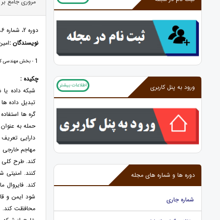
مروری جامع بر
دوره 2، شماره 6، 1403، صفحات 1 - 20
نویسندگان :
امین
1
- بخش مهندسی کام
چکیده :
اطلاعات بیشتر
ورود به پنل کاربری
شبکه داده یا ش
تبدیل داده ها 
گره ها استفاده
حمله به عنوان 
دارایی تعریف 
مهاجم خارجی ی
کند. طرح کلی م
کنند. امنیتی 
دوره ها و شماره های مجله
کند. فایروال م
شود ایمن و قا
شماره جاری
محافظت کند. به