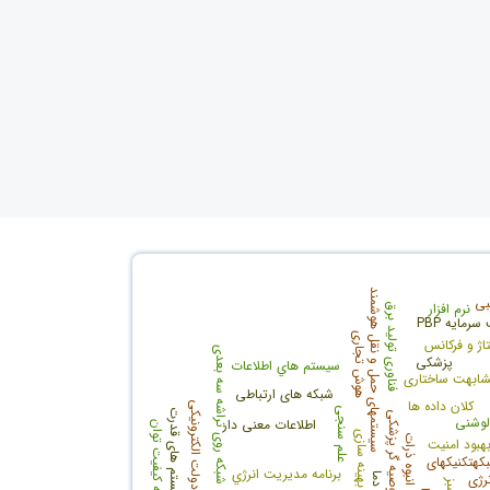
سیستمهای حمل و نقل هوشمند
بی
نرم افزار
فناوری تولید برق
رمایه PBP
هوش تجاری
اژ و فرکانس
شبکه روی تراشه سه بعدی
پزشکی
سيستم هاي اطلاعات
ابهت ساختاری
شبکه های ارتباطی
کلان داده ها
خدمات دولت الکترونیکی
علم سنجی
سیستم های قدرت
سیستمهای توصیه گر پزشکی
لوشنی
اطلاعات معنی دار
بهساز یکپارچه کیفیت توان
بهینه سازی
بهینه سازی انبوه ذرات
هبود امنیت
کهتکنیکهای
برنامه مديريت انرژي
رژی