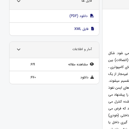
فایل ها
دانلود (PDF)
فایل XML
آمار و اطلاعات
ه می شود. شکل
(اتصالات) بین
مشاهده مقاله
619
ی کامپیوتری ،
غیرمجاز از یک
دانلود
670
قسیم میشوند.
ای ایمن نفوذ
را پیشنهاد می
شده کنترل می
دهد که فرض می
داخلی (خودی)
 گیری داخل یا